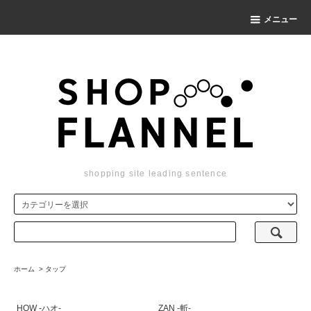
メニュー
shopping site leading sentence
ホーム
>
タップ
HOW -ハオ-
ZAN -斬-