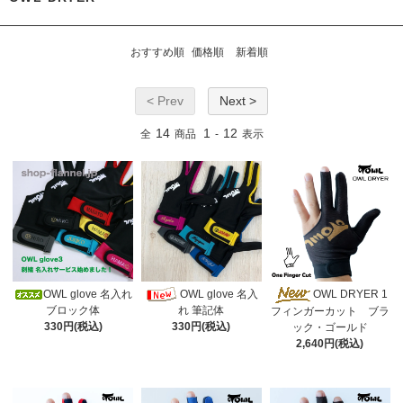
おすすめ順
価格順
新着順
< Prev
Next >
14
1
12
全
商品
-
表示
OWL glove 名入れ
OWL glove 名入
OWL DRYER 1
ブロック体
れ 筆記体
フィンガーカット ブラ
330円(税込)
330円(税込)
ック・ゴールド
2,640円(税込)