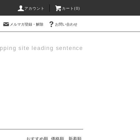
アカウント
カート(0)
メルマガ登録・解除
お問い合わせ
pping site leading sentence
おすすめ順
価格順
新着順