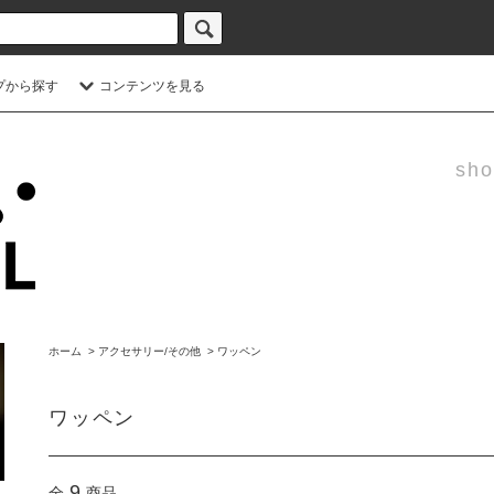
プから探す
コンテンツを見る
sho
ホーム
>
アクセサリー/その他
>
ワッペン
ワッペン
9
全
商品