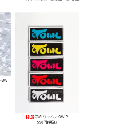
-BW
OWLワッペン OW-P
550円(税込)