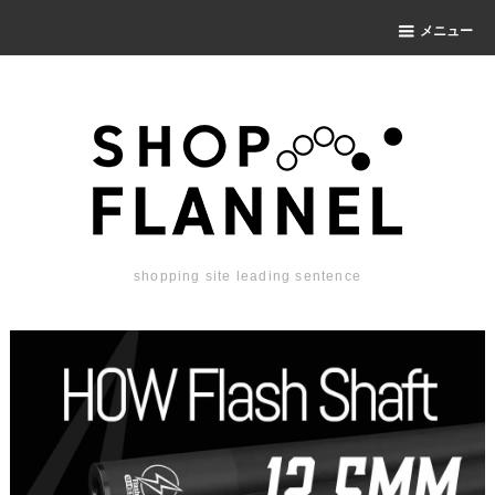
メニュー
shopping site leading sentence