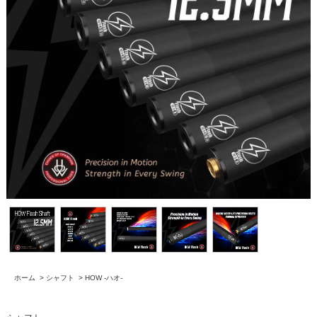
ホーム
>
シャフト
>
HOW -ハオ-