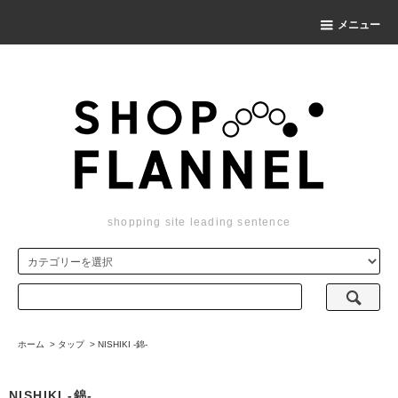
メニュー
shopping site leading sentence
ホーム
>
タップ
>
NISHIKI -錦-
NISHIKI -錦-