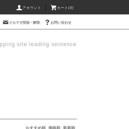
アカウント
カート(0)
メルマガ登録・解除
お問い合わせ
pping site leading sentence
おすすめ順
価格順
新着順