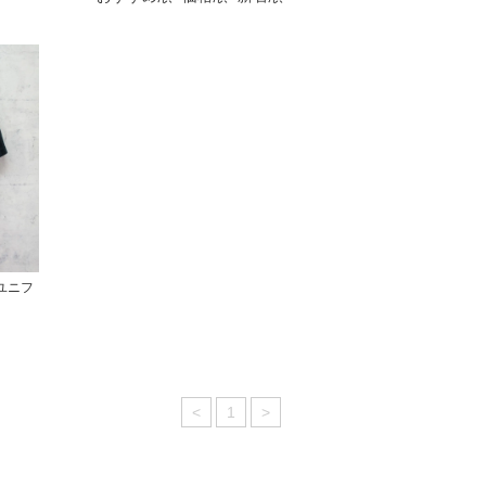
カユニフ
<
1
>