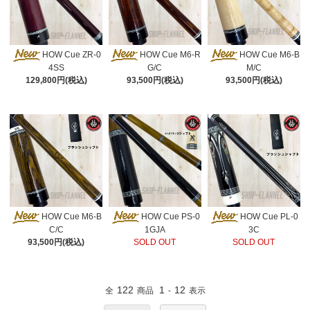
HOW Cue ZR-0
HOW Cue M6-R
HOW Cue M6-B
4SS
G/C
M/C
129,800円(税込)
93,500円(税込)
93,500円(税込)
HOW Cue M6-B
HOW Cue PS-0
HOW Cue PL-0
C/C
1GJA
3C
93,500円(税込)
SOLD OUT
SOLD OUT
122
1
12
全
商品
-
表示