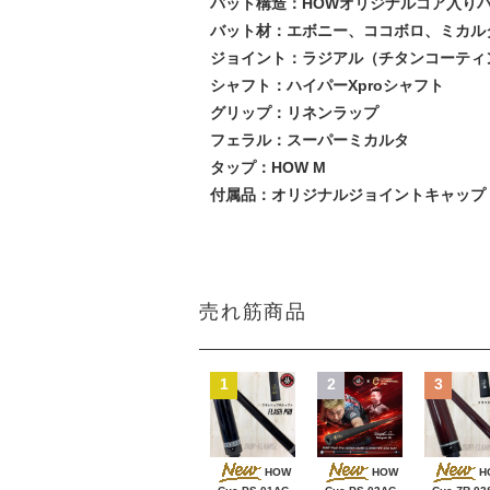
バット構造：HOWオリジナルコア入り
バット材：エボニー、ココボロ、ミカル
ジョイント：ラジアル（チタンコーティ
シャフト：ハイパーXproシャフト
グリップ：リネンラップ
フェラル：スーパーミカルタ
タップ：HOW M
付属品：オリジナルジョイントキャップ
売れ筋商品
1
2
3
HOW
HOW
H