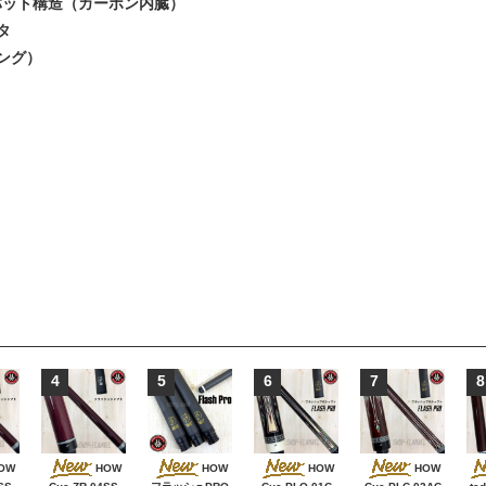
バット構造（カーボン内臓）
タ
ング）
4
5
6
7
8
OW
HOW
HOW
HOW
HOW