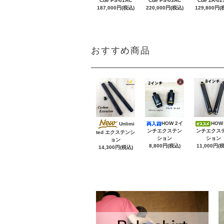
Cue PS-01AC
Cue PS-03AC
Cue ZR-02
187,000円(税込)
220,000円(税込)
129,800円(
おすすめ商品
HOW 2イ
HOW
Unlimi
ンチエクステン
ンチエクス
ted エクステンシ
ション
ション
ョン
8,800円(税込)
11,000円(
14,300円(税込)