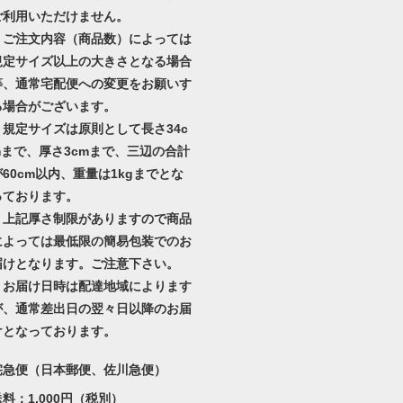
ご利用いただけません。
・ご注文内容（商品数）によっては
規定サイズ以上の大きさとなる場合
等、通常宅配便への変更をお願いす
る場合がございます。
・規定サイズは原則として長さ34c
mまで、厚さ3cmまで、三辺の合計
が60cm以内、重量は1kgまでとな
っております。
・上記厚さ制限がありますので商品
によっては最低限の簡易包装でのお
届けとなります。ご注意下さい。
・お届け日時は配達地域によります
が、通常差出日の翌々日以降のお届
けとなっております。
宅急便（日本郵便、佐川急便）
送料：1,000円（税別）