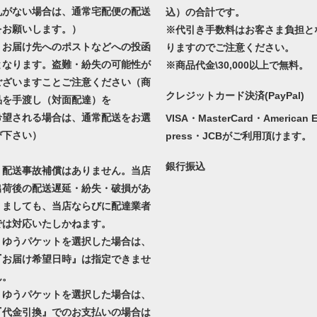
札がない場合は、通常宅配便の配送
込）の合計です。
をお願いします。）
※代引き手数料はお客さま負担と
・お届け先へのポストなどへの投函
りますのでご注意ください。
となります。盗難・紛失の可能性が
※商品代金\30,000以上で無料。
ございますことご注意ください（商
クレジットカード決済(PayPal)
品を手渡し（対面配達）を
希望される場合は、通常配送をお選
VISA・MasterCard・American 
び下さい）
press・JCBがご利用頂けます。
銀行振込
・配送事故補償はありません。当店
出荷後の配送遅延・紛失・破損があ
りましても、当店ならびに配達業者
では対応いたしかねます。
・ゆうパケットを選択した場合は、
『お届け希望日時』は指定できませ
ん。
・ゆうパケットを選択した場合は、
『代金引換』でのお支払いの場合は