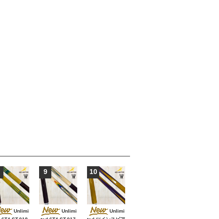
9
10
Unlimi
Unlimi
Unlimi