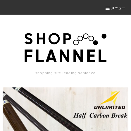
メニュー
shopping site leading sentence