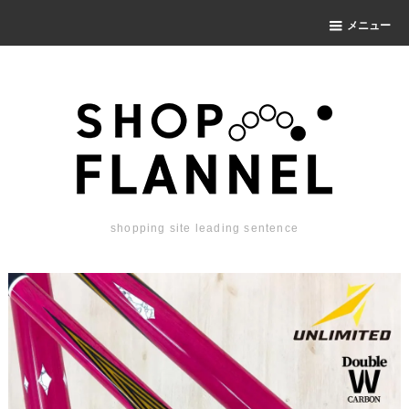
メニュー
shopping site leading sentence