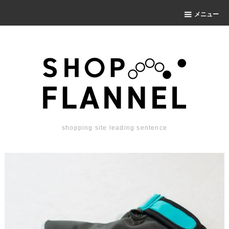
メニュー
shopping site leading sentence