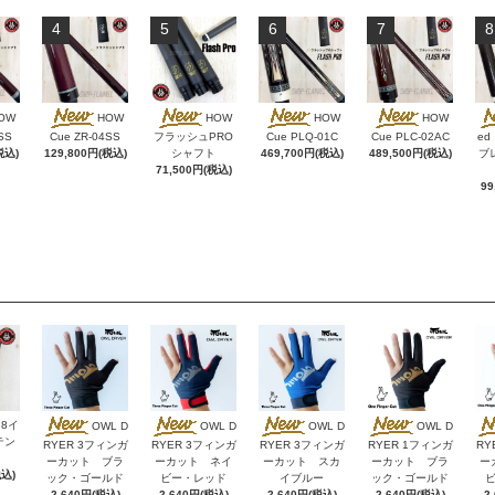
4
5
6
7
8
OW
HOW
HOW
HOW
HOW
SS
Cue ZR-04SS
フラッシュPRO
Cue PLQ-01C
Cue PLC-02AC
e
税込)
129,800円(税込)
シャフト
469,700円(税込)
489,500円(税込)
ブレ
71,500円(税込)
99
 8イ
OWL D
OWL D
OWL D
OWL D
テン
RYER 3フィンガ
RYER 3フィンガ
RYER 3フィンガ
RYER 1フィンガ
RY
ーカット ブラ
ーカット ネイ
ーカット スカ
ーカット ブラ
ー
税込)
ック・ゴールド
ビー・レッド
イブルー
ック・ゴールド
2,640円(税込)
2,640円(税込)
2,640円(税込)
2,640円(税込)
2