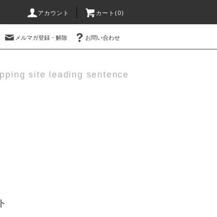
アカウント
カート(0)
メルマガ登録・解除
お問い合わせ
pping site leading sentence
ト