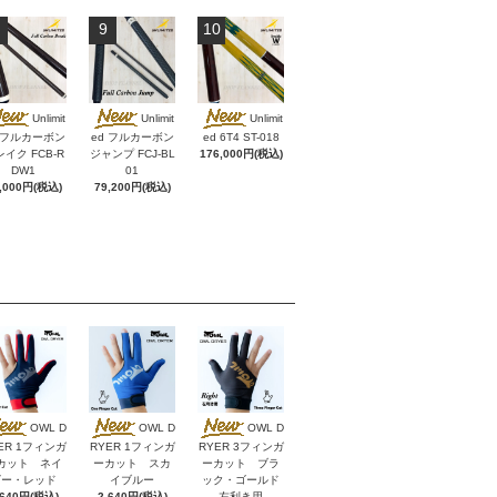
9
10
Unlimit
Unlimit
Unlimit
d フルカーボン
ed フルカーボン
ed 6T4 ST-018
イク FCB-R
ジャンプ FCJ-BL
176,000円(税込)
DW1
01
,000円(税込)
79,200円(税込)
OWL D
OWL D
OWL D
ER 1フィンガ
RYER 1フィンガ
RYER 3フィンガ
カット ネイ
ーカット スカ
ーカット ブラ
ビー・レッド
イブルー
ック・ゴールド
,640円(税込)
2,640円(税込)
左利き用