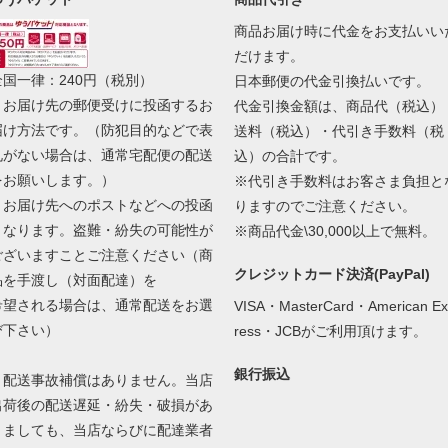
商品お届け時に代金をお支払いい
だけます。
全国一律：240円（税別）
日本郵便の代金引換払いです。
・お届け先の郵便受けに投函するお
代金引換金額は、商品代（税込）
届け方法です。（防犯目的などで表
送料（税込）・代引き手数料（税
札がない場合は、通常宅配便の配送
込）の合計です。
をお願いします。）
※代引き手数料はお客さま負担と
・お届け先へのポストなどへの投函
りますのでご注意ください。
となります。盗難・紛失の可能性が
※商品代金\30,000以上で無料。
ございますことご注意ください（商
クレジットカード決済(PayPal)
品を手渡し（対面配達）を
希望される場合は、通常配送をお選
VISA・MasterCard・American Ex
び下さい）
ress・JCBがご利用頂けます。
銀行振込
・配送事故補償はありません。当店
出荷後の配送遅延・紛失・破損があ
りましても、当店ならびに配達業者