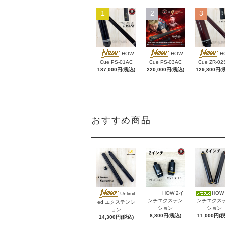
1
2
3
HOW
HOW
H
Cue PS-01AC
Cue PS-03AC
Cue ZR-02
187,000円(税込)
220,000円(税込)
129,800円(
おすすめ商品
HOW 2イ
HOW
Unlimit
ンチエクステン
ンチエクス
ed エクステンシ
ション
ション
ョン
8,800円(税込)
11,000円(
14,300円(税込)